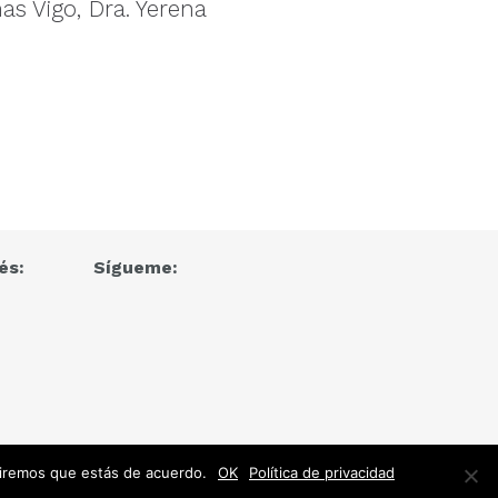
has Vigo, Dra. Yerena
és:
Sígueme:
umiremos que estás de acuerdo.
OK
Política de privacidad