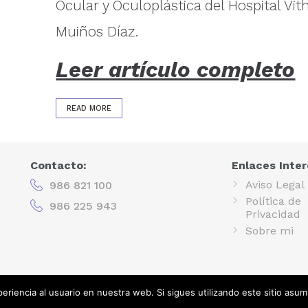
Ocular y Oculoplástica del Hospital Vit
Muiños Díaz.
Leer artículo completo
READ MORE
Contacto:
Enlaces Inter
Aviso Legal
986 821 100
Política de
986 225 943
Privacidad
Sobre mi
eriencia al usuario en nuestra web. Si sigues utilizando este sitio as