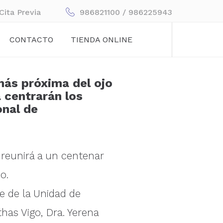
Cita Previa
986821100 / 986225943
CONTACTO
TIENDA ONLINE
más próxima del ojo
 centrarán los
onal de
, reunirá a un centenar
o.
le de la Unidad de
thas Vigo, Dra. Yerena