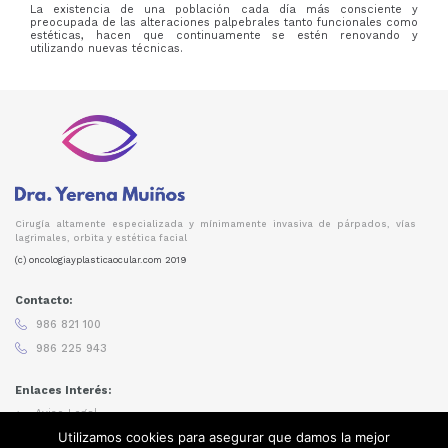
La existencia de una población cada día más consciente y
preocupada de las alteraciones palpebrales tanto funcionales como
estéticas, hacen que continuamente se estén renovando y
utilizando nuevas técnicas.
Cirugía altamente especializada y mínimamente invasiva de párpados, vías
lagrimales, orbita y estética facial
(c) oncologiayplasticaocular.com 2019
Contacto:
986 821 100
986 225 943
Enlaces Interés:
Aviso Legal
Política de Privacidad
Utilizamos cookies para asegurar que damos la mejor